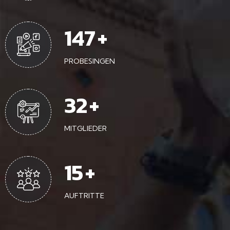
224
+
PROBESINGEN
48
+
MITGLIEDER
23
+
AUFTRITTE