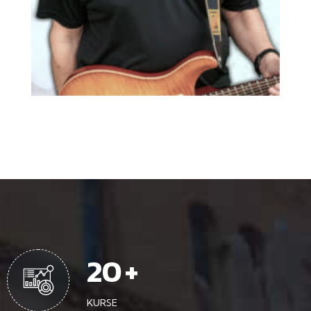
31
+
KURSE